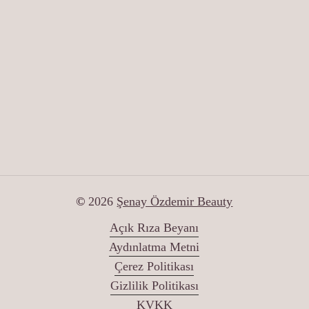
Konak Mah. Barış Sok.
No:11/C Kat:6 Kapı No:38
Ceylan Diamond
Nilüfer / Bursa
İletişim
T: (0224) 504 10 90
WP: +90 533 057 20 30
E: info@senayozdemir.com
©
2026
Şenay Özdemir Beauty
Açık Rıza Beyanı
Aydınlatma Metni
Çerez Politikası
Gizlilik Politikası
KVKK