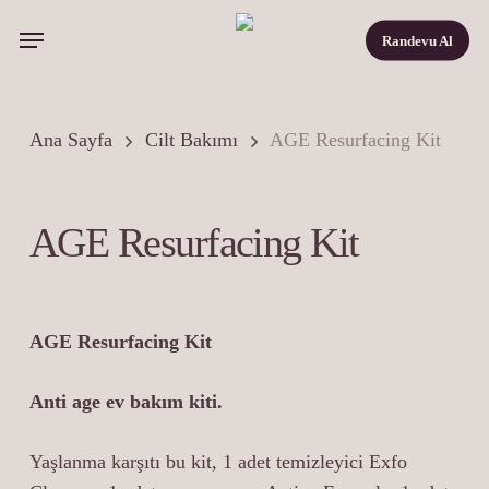
Skip
Menu
Randevu Al
to
main
content
Ana Sayfa
Cilt Bakımı
AGE Resurfacing Kit
AGE Resurfacing Kit
AGE Resurfacing Kit
Anti age ev bakım kiti.
Yaşlanma karşıtı bu kit, 1 adet temizleyici Exfo