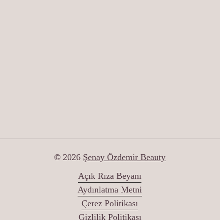
Adres
Konak Mah. Barış Sok.
No:11/C Kat:6 Kapı No:38
Ceylan Diamond
Nilüfer / Bursa
İletişim
T: (0224) 504 10 90
WP: +90 533 057 20 30
E: info@senayozdemir.com
©
2026
Şenay Özdemir Beauty
Açık Rıza Beyanı
Aydınlatma Metni
Çerez Politikası
Gizlilik Politikası